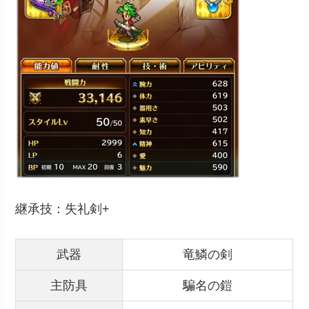
継承技：失礼剣+
武器
竜鱗の剣
主防具
騙名の鎧