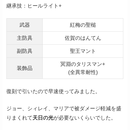
継承技：ヒールライト+
武器
紅梅の聖槌
主防具
佐賀のはんてん
副防具
聖王マント
冥淵のタリスマン+
装飾品
(全異常耐性)
復刻で引いたので早速使ってみました。
ジョー、シィレイ、マリアで被ダメージ軽減を盛
りまくれて
天日の光
が必要ないくらいでした。