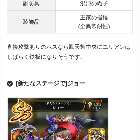
副防具
混沌の帽子
王家の指輪
装飾品
(全異常耐性)
直接攻撃ありのボスなら鳳天舞中央にユリアンは
しばらく鉄板になりそうです。
[新たなステージで]ジョー