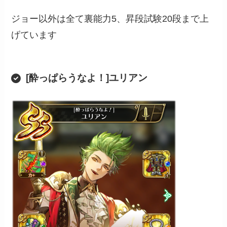
ジョー以外は全て裏能力5、昇段試験20段まで上
げています
[酔っぱらうなよ！]ユリアン