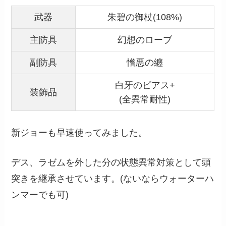
武器
朱碧の御杖(108%)
主防具
幻想のローブ
副防具
憎悪の纏
白牙のピアス+
装飾品
(全異常耐性)
新ジョーも早速使ってみました。
デス、ラゼムを外した分の状態異常対策として頭
突きを継承させています。(ないならウォーターハ
ンマーでも可)