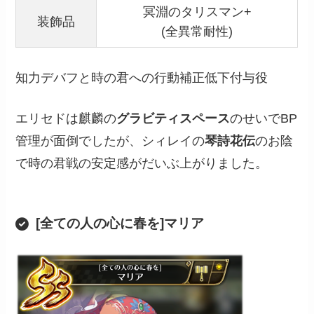
冥淵のタリスマン+
装飾品
(全異常耐性)
知力デバフと時の君への行動補正低下付与役
エリセドは麒麟の
グラビティスペース
のせいでBP
管理が面倒でしたが、シィレイの
琴詩花伝
のお陰
で時の君戦の安定感がだいぶ上がりました。
[全ての人の心に春を]マリア