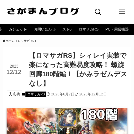
器
ガジェット
お問い合わせ
スト6
ロマサガRS
PC・周辺機器
ホーム
ロマサガRS
【ロマサガRS】シィレイ実装で
楽になった高難易度攻略！ 螺旋
2023
12/12
回廊180階編！【かみラゼムデス
なし】
広告
2023年6月7日
2023年12月12日
ロマサガRS