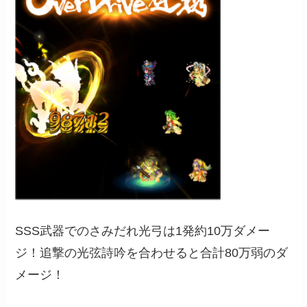
SSS武器でのさみだれ光弓は1発約10万ダメー
ジ！追撃の光弦詩吟を合わせると合計80万弱のダ
メージ！