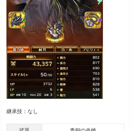
継承技：なし
武器
青銅の炎槍