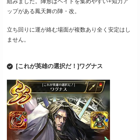
組みました。陣形はヘイトを集めやすい+知力ア
ップがある鳳天舞の陣・改。
立ち回りに運が絡む場面が複数あり全く安定はし
ません。
[これが英雄の選択だ！]ワグナス