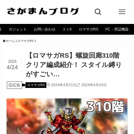
器
ガジェット
お問い合わせ
スト6
ロマサガRS
PC・周辺機器
ホーム
ロマサガRS
【ロマサガRS】螺旋回廊310階
2024
クリア編成紹介！ スタイル縛り
4/24
がすごい…
広告
2024年4月21日
2024年4月24日
ロマサガRS