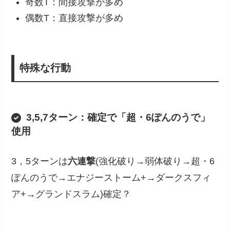
奇数T：間接攻撃が多め
偶数T：直接攻撃が多め
特殊な行動
3,5,7ターン：確定で「
超・6ぽんのうで
」
使用
3，5ターンは
六連撃
(強化破り→弱体破り→超・6
ぽんのうで→エナジーストーム+→ダークスフィ
ア+→グランドスラム)確定？