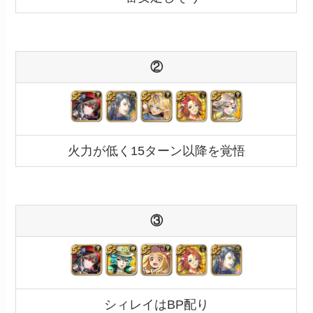
②
火力が低く15ターン以降を覚悟
③
シィレイはBP配り