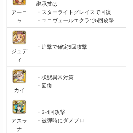
継承技は
・スターライトグレイスで回復
アーニ
・ユニヴェールエクラで5回攻撃
ャ
・追撃で確定5回攻撃
ジュデ
ィ
・状態異常対策
・回復
カイ
・3-4回攻撃
・被弾時にダメブロ
アスラ
ナ