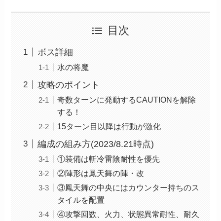
目次
ボス詳細
水の将魔
攻略のポイント
奇数ターンに発動するCAUTIONを解除
する！
15ターン目以降は行動が激化
編成の組み方(2023/8.21時点)
①装備は斬冷雷陰耐性を優先
②陣形は鳳天舞の陣・改
③鳳天舞の中央にはカウンター持ちのス
タイルを配置
④攻撃回数、火力、状態異常耐性、耐久