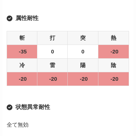
属性耐性
斬
打
突
熱
-35
0
0
-20
冷
雷
陽
陰
-20
-20
-20
-20
状態異常耐性
全て無効