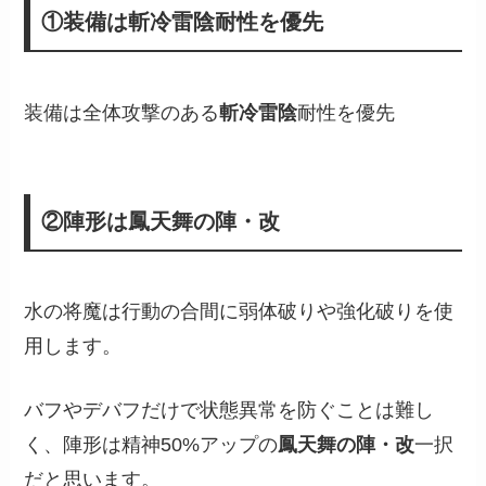
①装備は斬冷雷陰耐性を優先
装備は全体攻撃のある
斬冷雷陰
耐性を優先
②陣形は鳳天舞の陣・改
水の将魔は行動の合間に弱体破りや強化破りを使
用します。
バフやデバフだけで状態異常を防ぐことは難し
く、陣形は精神50%アップの
鳳天舞の陣・改
一択
だと思います。