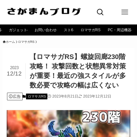
器
ガジェット
お問い合わせ
スト6
ロマサガRS
PC・周辺機器
ホーム
ロマサガRS
【ロマサガRS】螺旋回廊230階
攻略！ 攻撃回数と状態異常対策
2023
12/12
が重要！最近の強スタイルが多
数必要で攻略の幅は広くない
広告
2023年8月21日
2023年12月12日
ロマサガRS