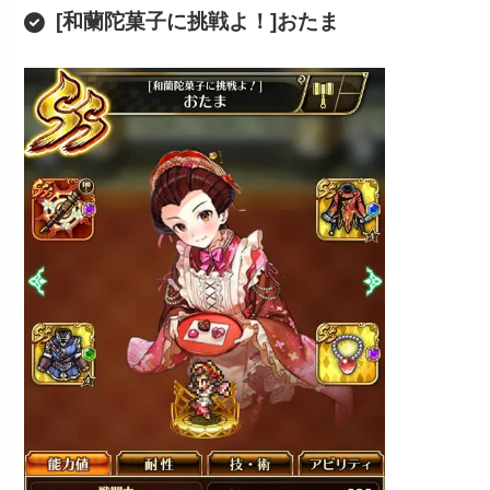
[和蘭陀菓子に挑戦よ！]おたま