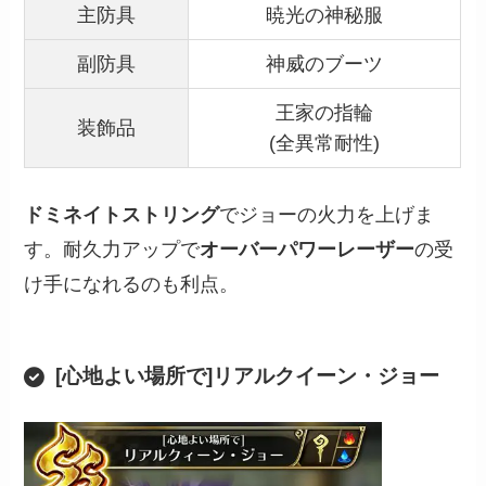
主防具
暁光の神秘服
副防具
神威のブーツ
王家の指輪
装飾品
(全異常耐性)
ドミネイトストリング
でジョーの火力を上げま
す。耐久力アップで
オーバーパワーレーザー
の受
け手になれるのも利点。
[心地よい場所で]リアルクイーン・ジョー