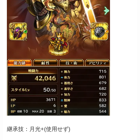
継承技：月光+(使用せず)