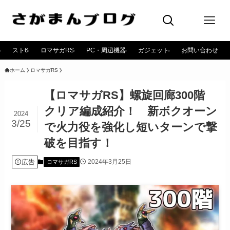
スト6
ロマサガRS
PC・周辺機器
ガジェット
お問い合わせ
ホーム
ロマサガRS
【ロマサガRS】螺旋回廊300階
クリア編成紹介！ 新ボクオーン
2024
3/25
で火力役を強化し短いターンで撃
破を目指す！
広告
2024年3月25日
ロマサガRS