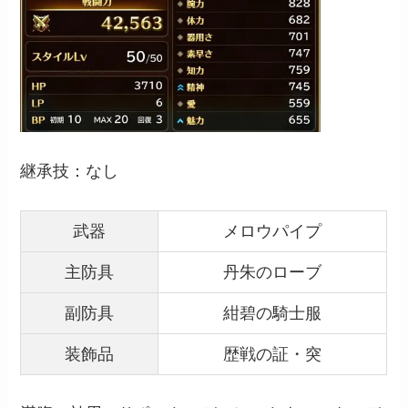
継承技：なし
武器
メロウパイプ
主防具
丹朱のローブ
副防具
紺碧の騎士服
装飾品
歴戦の証・突