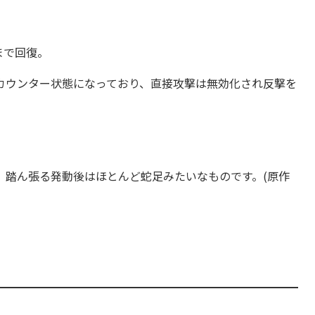
付与
、確率で気絶
と耐えるのは難しいです。
破り
を使用するので知力デバフではなく、精神バフや状態異
まで回復。
カウンター状態になっており、直接攻撃は無効化され反撃を