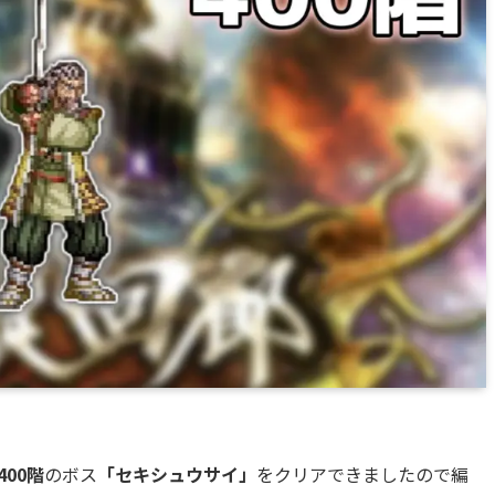
00階
のボス
「セキシュウサイ」
をクリアできましたので編