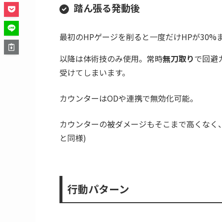
壱の型：
単体に5回攻撃
弐の型：
全体攻撃+ディフェンスダウンを
参の型：
単体攻撃、自身にヒートアップ
どれも火力が高く、かなり耐久力を盛らない
参の型
の気絶は無対策だと危険。直前に
弱体
常耐性アップで対策します。
踏ん張る発動後
最初のHPゲージを削ると一度だけHPが30%
以降は体術技のみ使用。常時
無刀取り
で回避
受けてしまいます。