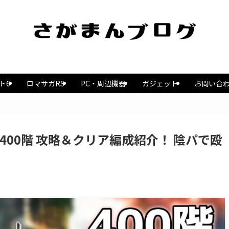
ト6
ロマサガRS
PC・周辺機器
ガジェット
お問い合
400階 攻略＆クリア編成紹介！ 陰パで殴