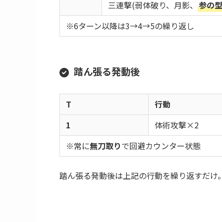
2
流し斬り、雷殺斬
単体攻撃×1、全体攻撃×1
3
二連撃(乱れ雪月花、雷殺斬)
壱の型
攻撃×1
4
二連撃(払車剣、清流剣)
三連撃(弱体破り、鋼鉄波、
弐
攻撃×1
5
二連撃(鋼鉄波、水鳥剣+)
三連撃(弱体破り、月影、
参の
※6ターン以降は3→4→5の繰り返し
踏ん張る発動後