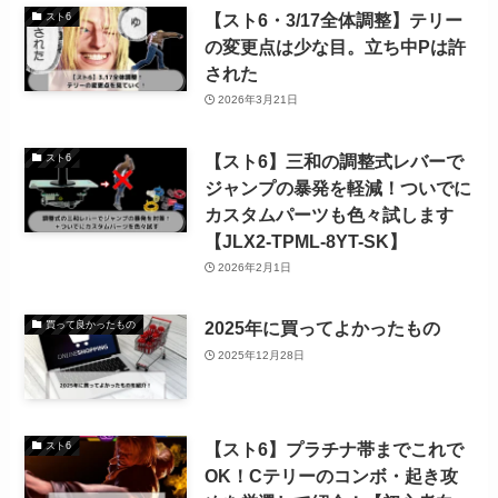
【スト6・3/17全体調整】テリー
スト6
の変更点は少な目。立ち中Pは許
された
2026年3月21日
【スト6】三和の調整式レバーで
スト6
ジャンプの暴発を軽減！ついでに
カスタムパーツも色々試します
【JLX2-TPML-8YT-SK】
2026年2月1日
2025年に買ってよかったもの
買って良かったもの
2025年12月28日
【スト6】プラチナ帯までこれで
スト6
OK！Cテリーのコンボ・起き攻