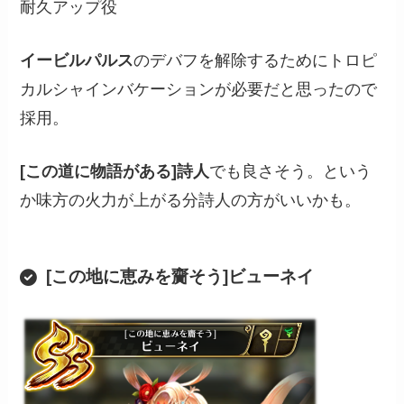
耐久アップ役
イービルパルス
のデバフを解除するためにトロピ
カルシャインバケーションが必要だと思ったので
採用。
[この道に物語がある]詩人
でも良さそう。という
か味方の火力が上がる分詩人の方がいいかも。
[この地に恵みを齎そう]ビューネイ