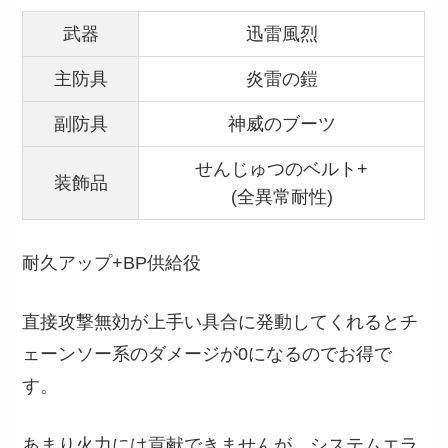
武器
迅雷風烈
主防具
炎雷の鎧
副防具
神威のブーツ
せんじゅつのベルト+
装飾品
(全異常耐性)
耐久アップ+BP供給役
直接攻撃無効が上手い具合に発動してくれるとチ
ェーンソー系のダメージが0になるのでお得で
す。
あまり火力には貢献できませんが、システムエラ