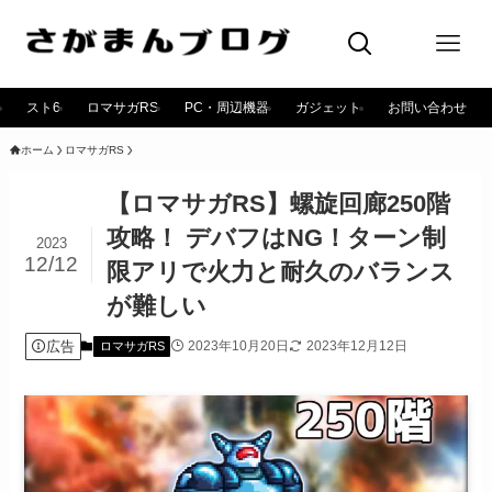
スト6
ロマサガRS
PC・周辺機器
ガジェット
お問い合わせ
ホーム
ロマサガRS
【ロマサガRS】螺旋回廊250階
攻略！ デバフはNG！ターン制
2023
12/12
限アリで火力と耐久のバランス
が難しい
広告
2023年10月20日
2023年12月12日
ロマサガRS