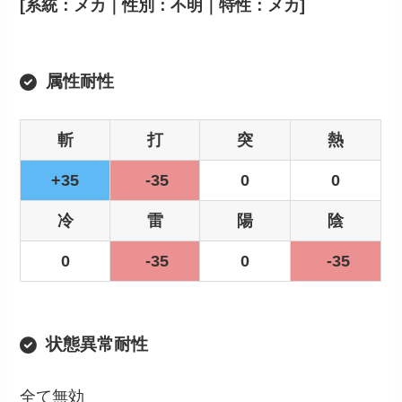
[系統：メカ｜性別：不明｜特性：メカ]
属性耐性
斬
打
突
熱
+35
-35
0
0
冷
雷
陽
陰
0
-35
0
-35
状態異常耐性
全て無効