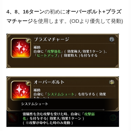
4、8、16ターン
の初めに
オーバーボルト+プラズ
マチャージ
を使用します。(ODより優先して発動)