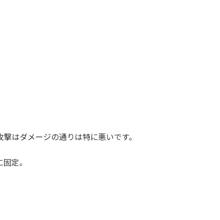
かの敵が
ウインドガード
、
魔女の波動・防
を使用します。