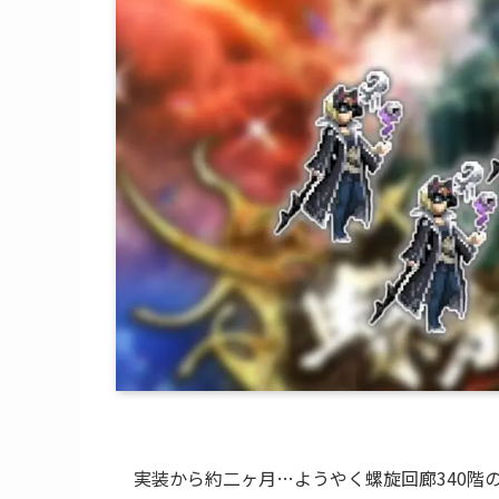
実装から約二ヶ月…ようやく螺旋回廊340階