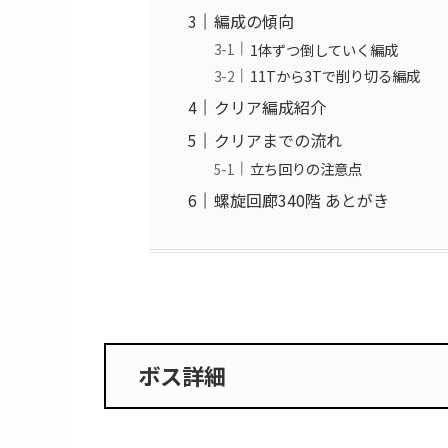
ボス詳細
ボスの行動パターンや対策
T始めに耐久アップスキルを使
特定の条件を満たすと攻撃が激
攻撃激化前は知力デバフが有効
行動パターンなど
編成の傾向
1体ずつ倒していく編成
11Tから3Tで削り切る編成
クリア編成紹介
クリアまでの流れ