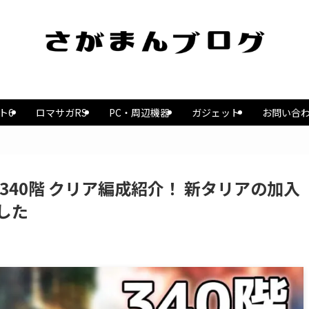
ト6
ロマサガRS
PC・周辺機器
ガジェット
お問い合
340階 クリア編成紹介！ 新タリアの加入
した