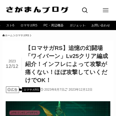
スト6
ロマサガRS
PC・周辺機器
ガジェット
お問い合わせ
ホーム
ロマサガRS
【ロマサガRS】追憶の幻闘場
「ワイバーン」Lv25クリア編成
2023
紹介！インフレによって攻撃が
12/12
痛くない！ほぼ攻撃していくだ
けでOK！
広告
2023年8月7日
2023年12月12日
ロマサガRS