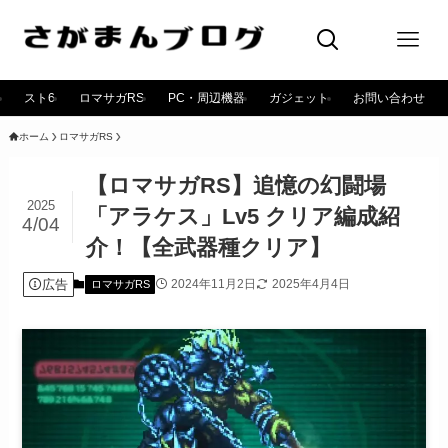
スト6
ロマサガRS
PC・周辺機器
ガジェット
お問い合わせ
ホーム
ロマサガRS
【ロマサガRS】追憶の幻闘場
2025
「アラケス」Lv5 クリア編成紹
4/04
介！【全武器種クリア】
広告
2024年11月2日
2025年4月4日
ロマサガRS