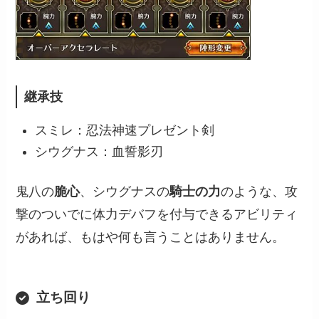
継承技
スミレ：忍法神速プレゼント剣
シウグナス：血誓影刃
鬼八の
脆心
、シウグナスの
騎士の力
のような、攻
撃のついでに体力デバフを付与できるアビリティ
があれば、もはや何も言うことはありません。
立ち回り