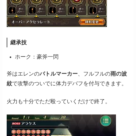
継承技
ホーク：豪斧一閃
斧はエレンの
バトルマーカー
、フルフルの
雨の波
紋
で攻撃のついでに体力デバフを付与できます。
火力も十分でただ殴っていくだけで終了。