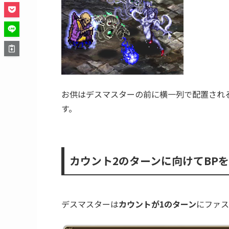
過去のレベル追加と同じくHP、ステータス
カウント0でお供を4体召喚
デスマスターはカウントが0になったターンの