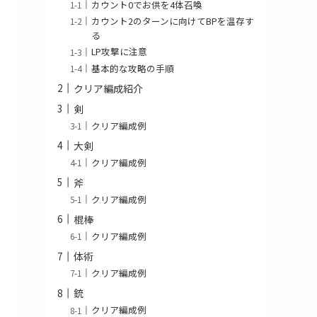
カウント0でお供を4体召喚
カウント2のターンに向けてBPを温存す
る
LP攻撃に注意
基本的な攻略の手順
クリア編成紹介
剣
クリア編成例
大剣
クリア編成例
斧
クリア編成例
棍棒
クリア編成例
体術
クリア編成例
銃
クリア編成例