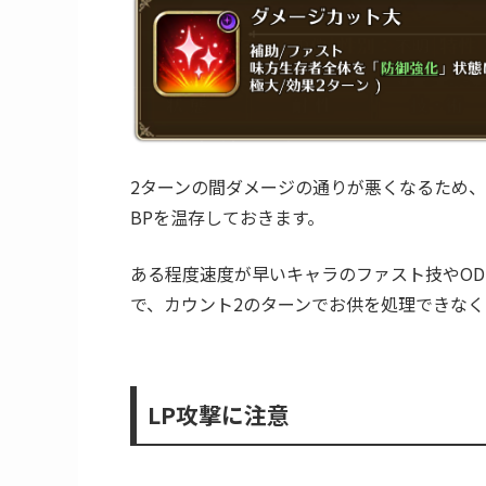
お供はデスマスターの前に横一列で配置され
す。
カウント2のターンに向けてBP
デスマスターは
カウントが1のターン
にファス