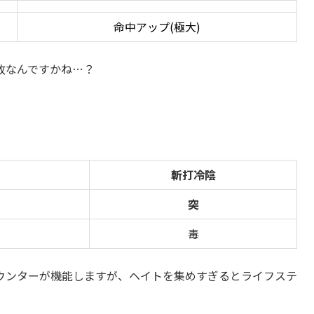
効果
知力アップ(中)
愛、魅力アップ
体力、精神アップ(大)
命中アップ(極大)
故なんですかね…？