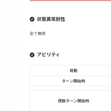
属性耐性
斬
打
-35
-35
冷
雷
-35
-35
状態異常耐性
全て無効