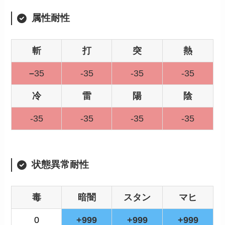
属性耐性
斬
打
突
熱
–
35
-35
-35
-35
冷
雷
陽
陰
-35
-35
-35
-35
状態異常耐性
毒
暗闇
スタン
マヒ
0
+999
+999
+999