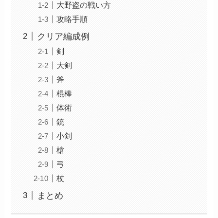
大野盗の戦い方
攻略手順
クリア編成例
剣
大剣
斧
棍棒
体術
銃
小剣
槍
弓
杖
まとめ