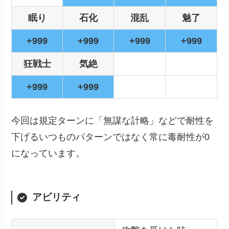
眠り
石化
混乱
魅了
+999
+999
+999
+999
狂戦士
気絶
+999
+999
今回は規定ターンに「無謀な計略」などで耐性を
下げるいつものパターンではなく常に毒耐性が0
になっています。
アビリティ