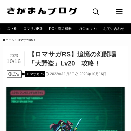
スト6
ロマサガRS
PC・周辺機器
ガジェット
お問い合わせ
ホーム
ロマサガRS
【ロマサガRS】追憶の幻闘場
2023
10/16
「大野盗」Lv20 攻略！
広告
2022年11月2日
2023年10月16日
ロマサガRS