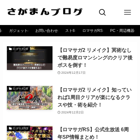
器
ガジェット
お問い合わせ
スト6
ロマサガRS
PC・周辺機器
【ロマサガ2 リメイク】冥術なし
ロマサガ2R
で難易度ロマンシングのクリア後
ボスを倒す！
2024年12月17日
【ロマサガ2 リメイク】知ってい
ロマサガ2R
れば1周目クリアが楽になるクラ
スや技・術を紹介！
2024年12月2日
【ロマサガRS】公式生放送 6周
ロマサガRS
年SP情報まとめ！