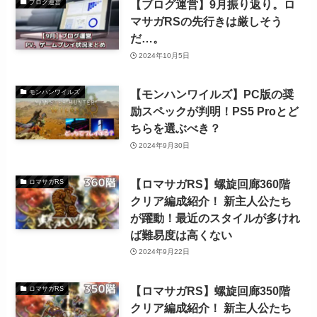
【ブログ運営】9月振り返り。ロ
ブログ運営
マサガRSの先行きは厳しそう
だ…。
2024年10月5日
【モンハンワイルズ】PC版の奨
モンハンワイルズ
励スペックが判明！PS5 Proとど
ちらを選ぶべき？
2024年9月30日
【ロマサガRS】螺旋回廊360階
ロマサガRS
クリア編成紹介！ 新主人公たち
が躍動！最近のスタイルが多けれ
ば難易度は高くない
2024年9月22日
【ロマサガRS】螺旋回廊350階
ロマサガRS
クリア編成紹介！ 新主人公たち