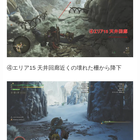
④エリア15 天井回廊近くの壊れた柵から降下