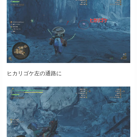
ヒカリゴケ左の通路に