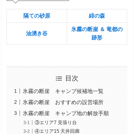
隔ての砂原
緋の森
氷霧の断崖 ＆ 竜都の
油湧き谷
跡形
目次
氷霧の断崖 キャンプ候補地一覧
氷霧の断崖 おすすめの設営場所
氷霧の断崖 キャンプ地の解放手順
③エリア7 見張り台
④エリア15 天井回廊