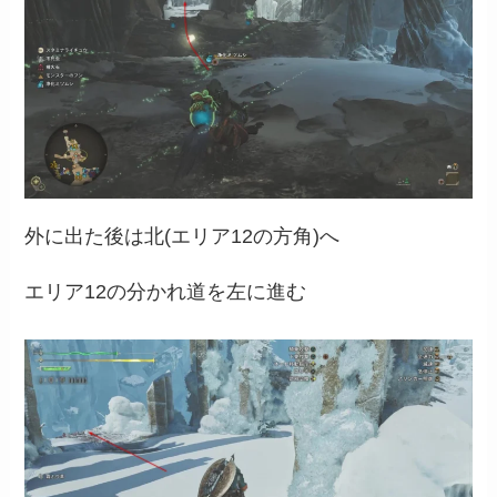
外に出た後は北(エリア12の方角)へ
エリア12の分かれ道を左に進む