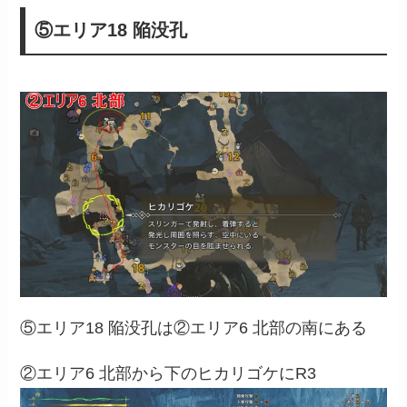
⑤エリア18 陥没孔
⑤エリア18 陥没孔は②エリア6 北部の南にある
②エリア6 北部から下のヒカリゴケにR3