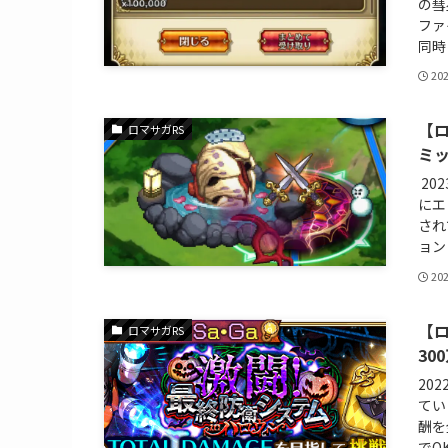
の彗
ファ
同時
20
【ロ
ロマサガRS
ミ
20
にエ
され
ョン
20
【ロ
ロマサガRS
30
20
てい
酬を
でO