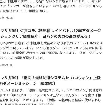
星-」制圧戦ですが、3日も経たないうちに最後のレイドバトルマスに
イアブリンガーが出現しています！ いつも通りダメージミッションも
に開催されていて、報酬全回収...
23年7月29日
マサガRS】佐賀コラボ制圧戦 レイドバトル1200万ダメージ
ッションクリア編成紹介！ ヨハンの火力の高さが光る！
23/05/09から始まった制圧戦も大詰めになり最後のレイドバトルのマス
ッグが出現しています。 いつも通りダメージミッションも同時に開催
ていて、報酬全回収のラインは1200万になってます。 ダメージミッシ
はそこまで報酬が良いもので...
23年5月14日
マサガRS】「激闘！最終防衛システム in ハロウィン」上級
0万ダメージミッション 編成紹介
22/10/21(金)より、「激闘！最終防衛システム in ハロウィン」開催され
ます！ 今回のダメージミッションは上級で300万ダメージを出せば報
全部回収することができます。（初級、中級は同じ編成の使いまわし
K） 私が上級で300万ダメージを達成...