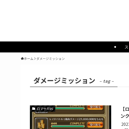
ス
ホーム
ダメージミッション
ダメージミッション
– tag –
【ロ
ロマサガRS
ン
20